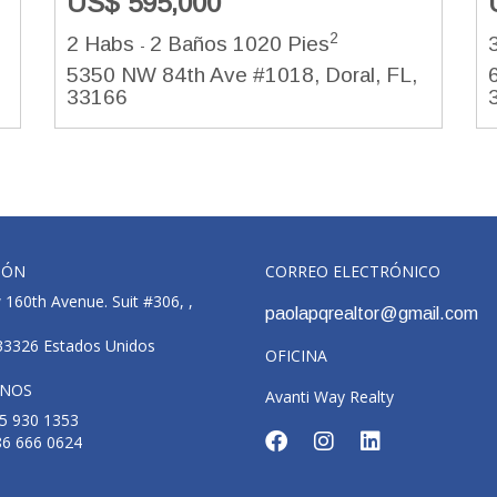
US$ 595,000
2
2 Habs
2 Baños
1020 Pies
-
5350 NW 84th Ave #1018, Doral, FL,
33166
IÓN
CORREO ELECTRÓNICO
160th Avenue. Suit #306, ,
paolapqrealtor@gmail.com
 33326 Estados Unidos
OFICINA
ONOS
Avanti Way Realty
5 930 1353
86 666 0624