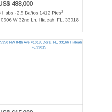
US$ 488,000
2
3 Habs
2.5 Baños
1412 Pies
-
10606 W 32nd Ln, Hialeah, FL, 33018