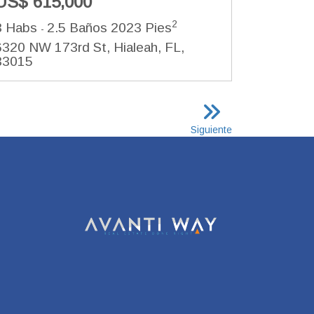
US$ 615,000
2
3 Habs
2.5 Baños
2023 Pies
-
6320 NW 173rd St, Hialeah, FL,
33015
Siguiente