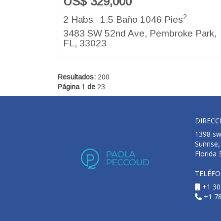
US$ 329,000
2
2 Habs
1.5 Baño
1046 Pies
-
3483 SW 52nd Ave, Pembroke Park,
FL, 33023
Resultados:
200
Página
1
de
23
DIRECC
1398 sw 
Sunrise,
Florida
TELÉF
+1 30
+1 7