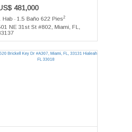
US$ 481,000
2
1 Hab
1.5 Baño
622 Pies
-
501 NE 31st St #802, Miami, FL,
33137