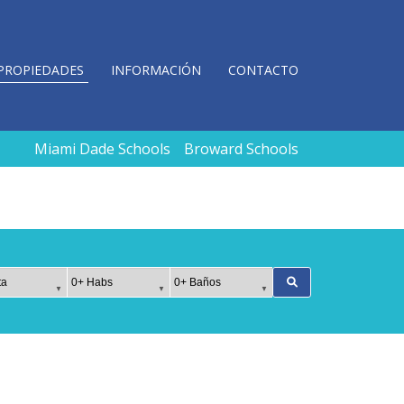
PROPIEDADES
INFORMACIÓN
CONTACTO
Miami Dade Schools
Broward Schools
Habs
Baños
ación
Buscar